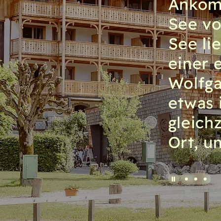
Ankom
See vo
See lie
einer 
Wolfga
etwas 
gleich
Ort, u