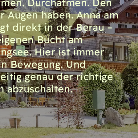
men. Durchatmen. Den
r Augen haben. Anna am
gt direkt in der Berau –
eigenen Bucht am
ngsee. Hier ist immer
in Bewegung. Und
zeitig genau der richtige
m abzuschalten.