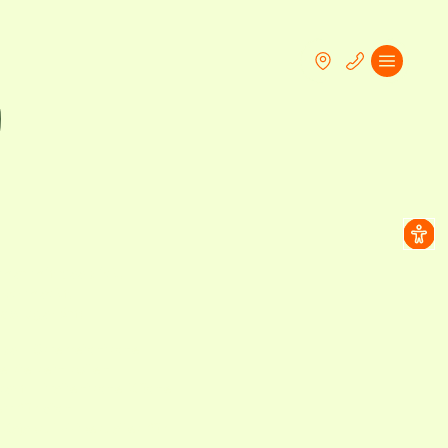
mer mit Seeblick.
 schmeckt.
 dazugehört:
ube
– österreichische
e sie sein sollen
vent
– italienische Küche
it für dich
Kajaks, E-Bikes, alles für