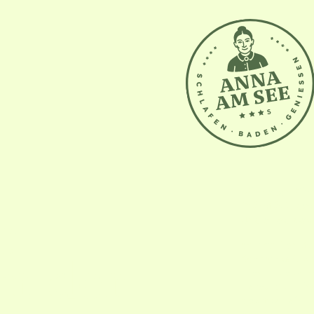
Wir haben Zim
Frühstück, das
e –
Und alles, was
Schmankerlst
in der
Schmankerl, wi
Hias Pizza & E
Berau SPA
– Ze
Sportverleih
– 
den See