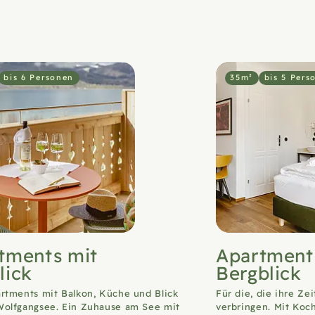
bis 6 Personen
35m²
bis 5 Pers
tments mit
Apartment
lick
Bergblick
artments mit Balkon, Küche und Blick
Für die, die ihre Ze
Wolfgangsee. Ein Zuhause am See mit
verbringen. Mit Koc