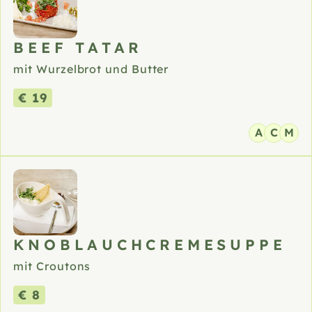
BEEF TATAR
mit Wurzelbrot und Butter
€ 19
A
C
M
KNOBLAUCHCREMESUPPE
mit Croutons
€ 8