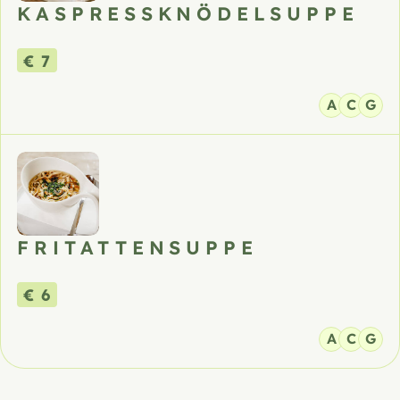
KASPRESSKNÖDELSUPPE
€ 7
A
C
G
FRITATTENSUPPE
€ 6
A
C
G