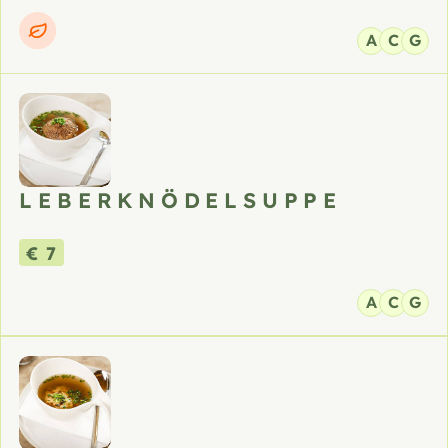
A
C
G
LEBERKNÖDELSUPPE
€ 7
A
C
G