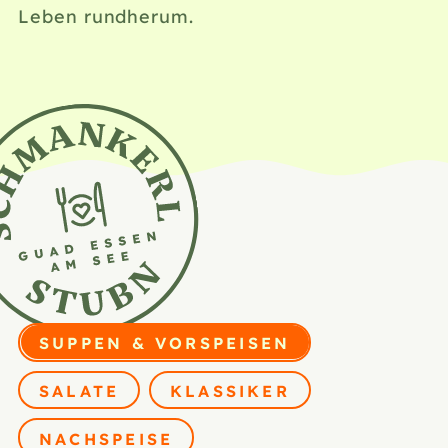
Leben rundherum.
Speisen nach Kateg
Filter auswählen: Wählen Sie eine Kategorie
SUPPEN & VORSPEISEN
SALATE
KLASSIKER
NACHSPEISE