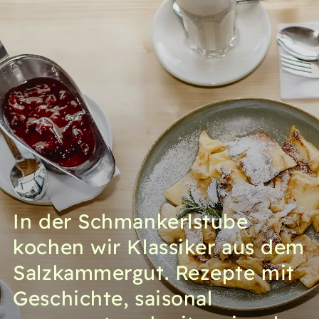
In der Schmankerlstube
kochen wir Klassiker aus dem
Salzkammergut. Rezepte mit
Geschichte, saisonal