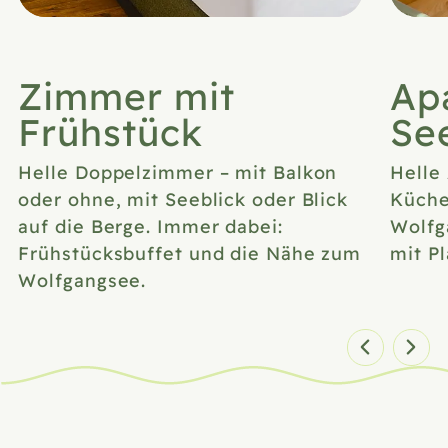
Zimmer mit
Ap
Frühstück
Se
Helle Doppelzimmer – mit Balkon
Helle
oder ohne, mit Seeblick oder Blick
Küche
auf die Berge. Immer dabei:
Wolfg
Frühstücksbuffet und die Nähe zum
mit Pl
Wolfgangsee.
Zimmer 1 von 7