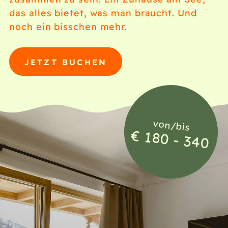
das alles bietet, was man braucht. Und
noch ein bisschen mehr.
JETZT BUCHEN
von/bis
€ 180 - 340