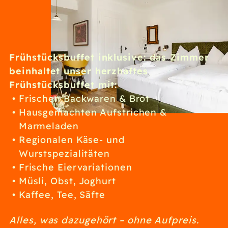
Frühstücksbuffet inklusive: das Zimmer
beinhaltet unser herzhaftes
Frühstücksbuffet mit:
Frischen Backwaren & Brot
Hausgemachten Aufstrichen &
Marmeladen
Regionalen Käse- und
Wurstspezialitäten
Frische Eiervariationen
Müsli, Obst, Joghurt
Kaffee, Tee, Säfte
Alles, was dazugehört – ohne Aufpreis.