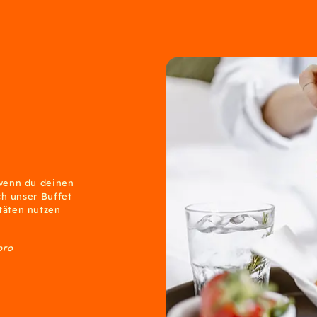
 wenn du deinen
ch unser Buffet
täten nutzen
pro