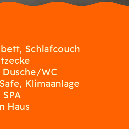
lbett, Schlafcouch
itzecke
it Dusche/WC
Safe, Klimaanlage
 SPA
am Haus