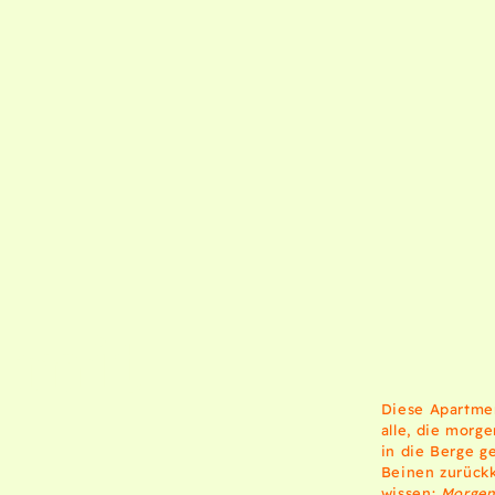
 mit
Diese Apartmen
alle, die morge
in die Berge 
Beinen zurück
wissen:
Morgen 