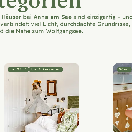
egorien
Anna am See
d Häuser bei
sind einzigartig – un
 verbindet: viel Licht, durchdachte Grundrisse,
nd die Nähe zum Wolfgangsee.
ca. 25m²
bis 4 Personen
50m²