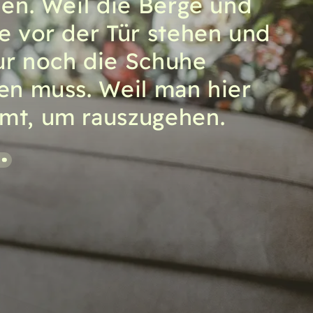
hen. Weil die Berge und
e vor der Tür stehen und
r noch die Schuhe
en muss. Weil man hier
mt, um rauszugehen.