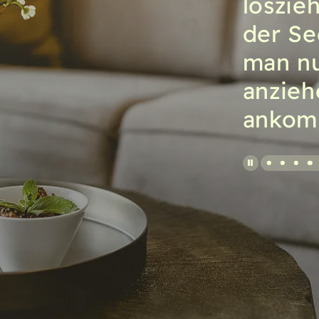
loszie
der Se
man nu
anzieh
ankom