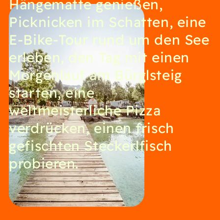
Hängematte genießen,
Picknicken im Schatten, eine
E-Bike-Tour rund um den See
erleben, den Tag mit einen
Morgenlauf am Bürglsteig
starten, eine
weltmeisterliche Pizza
verdrücken, einen frisch
gefischten Steckerlfisch
probieren.