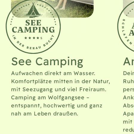
See Camping
A
Aufwachen direkt am Wasser.
Dei
Komfortplätze mitten in der Natur,
Ruh
mit Seezugang und viel Freiraum.
per
Camping am Wolfgangsee –
Ank
entspannt, hochwertig und ganz
Abs
nah am Leben draußen.
Apa
mit
redu