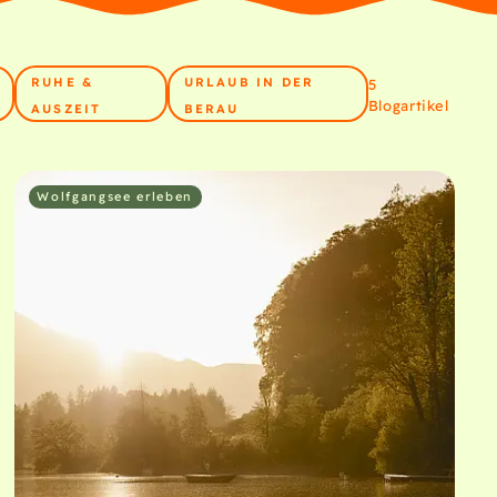
RUHE &
URLAUB IN DER
5
Blogartikel
AUSZEIT
BERAU
Wolfgangsee erleben