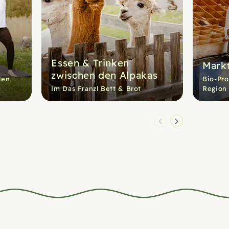
Essen & Trinken
Markt
zwischen den Alpakas
den
Bio-Pro
Im Das Franzl Bett & Brot
Region