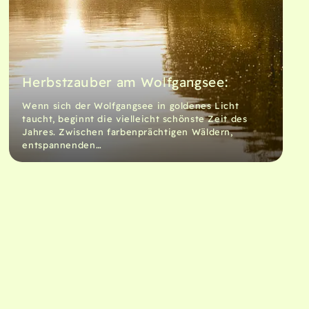
Herbstzauber am Wolfgangsee:
Wenn sich der Wolfgangsee in goldenes Licht
taucht, beginnt die vielleicht schönste Zeit des
Jahres. Zwischen farbenprächtigen Wäldern,
entspannenden…