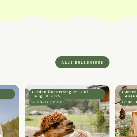
ALLE ERLEBNISSE
Jeden Donnerstag im Juni-
Jeden
August 2026
Augus
16:00-17:00 Uhr
17:00 