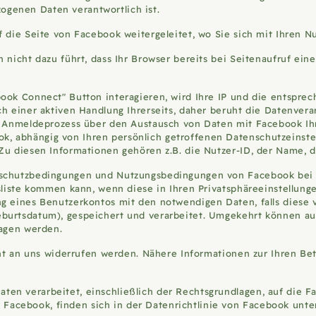
genen Daten verantwortlich ist.
uf die Seite von Facebook weitergeleitet, wo Sie sich mit Ihren
n nicht dazu führt, dass Ihr Browser bereits bei Seitenaufruf ei
ook Connect" Button interagieren, wird Ihre IP und die entspre
h einer aktiven Handlung Ihrerseits, daher beruht die Datenverar
m Anmeldeprozess über den Austausch von Daten mit Facebook Ihre 
 abhängig von Ihren persönlich getroffenen Datenschutzeinstell
u diesen Informationen gehören z.B. die Nutzer-ID, der Name, das
schutzbedingungen und Nutzungsbedingungen von Facebook bei Er
sliste kommen kann, wenn diese in Ihren Privatsphäreeinstellung
ng eines Benutzerkontos mit den notwendigen Daten, falls diese
urtsdatum), gespeichert und verarbeitet. Umgekehrt können auf B
ragen werden.
cht an uns widerrufen werden. Nähere Informationen zur Ihren Bet
n verarbeitet, einschließlich der Rechtsgrundlagen, auf die Fac
acebook, finden sich in der Datenrichtlinie von Facebook unte