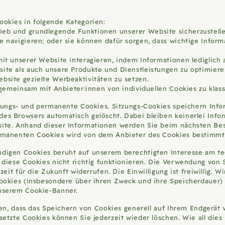
ookies in folgende Kategorien:
eb und grundlegende Funktionen unserer Website sicherzustellen
e navigieren; oder sie können dafür sorgen, dass wichtige Infor
 mit unserer Website interagieren, indem Informationen lediglic
site als auch unsere Produkte und Dienstleistungen zu optimier
ebsite gezielte Werbeaktivitäten zu setzen.
e gemeinsam mit Anbieter:innen von individuellen Cookies zu klas
zungs- und permanente Cookies. Sitzungs-Cookies speichern Info
es Browsers automatisch gelöscht. Dabei bleiben keinerlei Info
ite. Anhand dieser Informationen werden Sie beim nächsten Bes
ermanenten Cookies wird von dem Anbieter des Cookies bestimm
digen Cookies beruht auf unserem berechtigten Interesse am te
iese Cookies nicht richtig funktionieren. Die Verwendung von St
it für die Zukunft widerrufen. Die Einwilligung ist freiwillig. Wi
ookies (insbesondere über ihren Zweck und ihre Speicherdauer) 
unserem Cookie-Banner.
en, dass das Speichern von Cookies generell auf Ihrem Endgerät v
tzte Cookies können Sie jederzeit wieder löschen. Wie all dies i