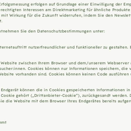
olgsmessung erfolgen auf Grundlage einer Einwilligung der Empfä
 berechtigten Interessen am Direktmarketing für ähnliche Produkte
t mit Wirkung für die Zukunft widerrufen, indem Sie den Newslett
t.
entnehmen Sie den Datenschutzbestimmungen unter:
ernetauftritt nutzerfreundlicher und funktioneller zu gestalten.
r Website zwischen Ihrem Browser und dem/unserem Webserver a
ucher:innen. Cookies können nur Informationen speichern, die v
 Website vorhanden sind. Cookies können keinen Code ausführen
Endgerät können die in Cookies gespeicherten Informationen in 
s Cookie gehört („Drittanbieter-Cookie“), zurückgesandt werden.
Sie die Website mit dem Browser Ihres Endgerätes bereits aufg
ammt