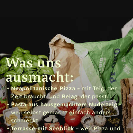
Was uns
ausmacht:
Neapolitanische Pizza
– mit Teig, der
Zeit braucht, und Belag, der passt.
Pasta aus hausgemachtem Nudelteig
–
weil selbst gemacht einfach anders
schmeckt.
Terrasse mit Seeblick
– weil Pizza und