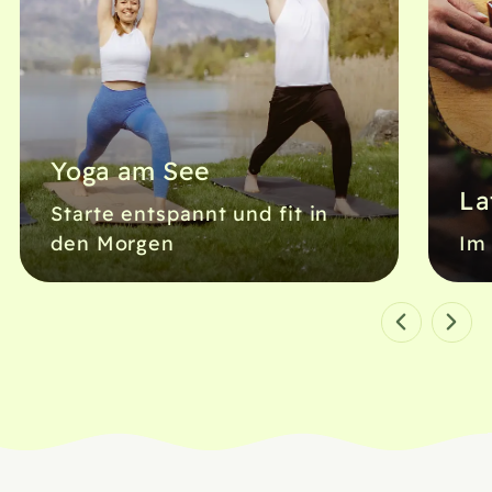
Yoga am See
La
Starte entspannt und fit in
den Morgen
Im 
Beitrag 1 von 9