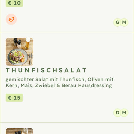
€ 10
G
M
THUNFISCHSALAT
gemischter Salat mit Thunfisch, Oliven mit
Kern, Mais, Zwiebel & Berau Hausdressing
€ 15
D
M