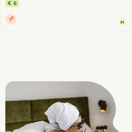
€ 6
M