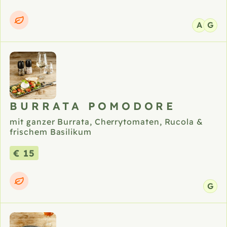
A
G
BURRATA POMODORE
mit ganzer Burrata, Cherrytomaten, Rucola &
frischem Basilikum
€ 15
G