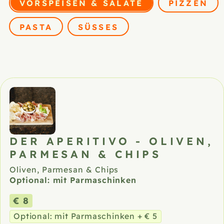
Speisen nach Kateg
VORSPEISEN & SALATE
PIZZEN
PASTA
SÜSSES
Unsere Speisen
DER APERITIVO - OLIVEN,
PARMESAN & CHIPS
Oliven, Parmesan & Chips
Optional: mit Parmaschinken
€ 8
Optional: mit Parmaschinken + € 5