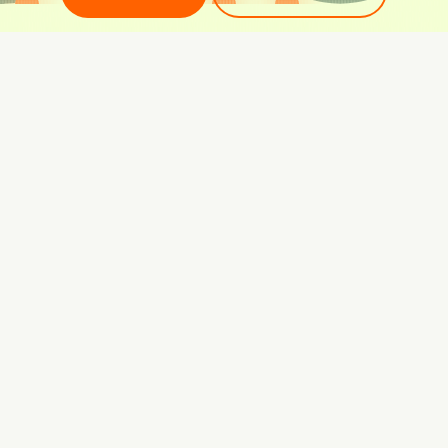
In der Berau Bucht trifft
entspannter Urlaub am
Wolfgangsee auf Camping
direkt am Wasser, moderne
Zimmer und ehrliche