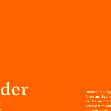
 der
Unsere Packag
t
Anna am See m
der Berau Buch
Adventstimmung
bleiben dürfen