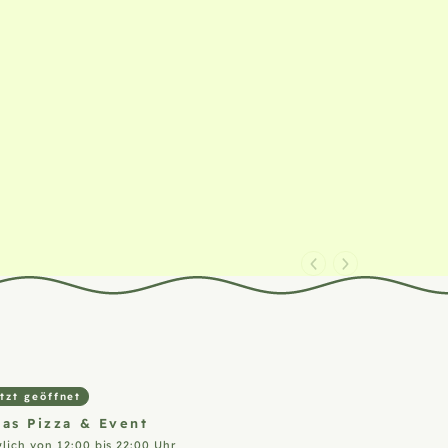
tzt geöffnet
ias Pizza &
Event
glich von 12:00 bis 22:00 Uhr