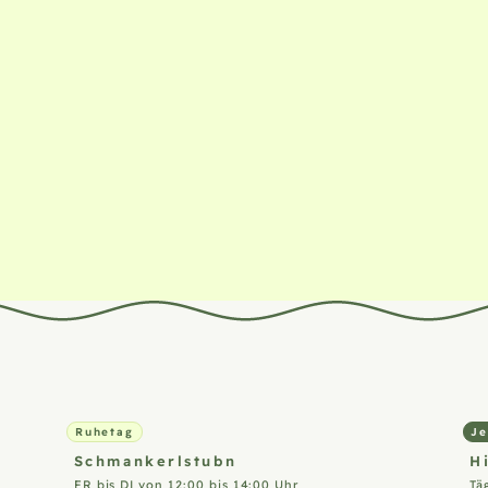
Ruhetag
Je
Schmankerlstubn
H
FR bis DI von 12:00 bis 14:00 Uhr
Tä