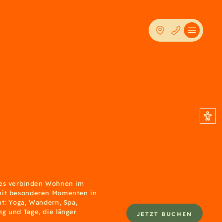
es verbinden Wohnen im
it besonderen Momenten in
t: Yoga, Wandern, Spa,
 und Tage, die länger
JETZT BUCHEN
.