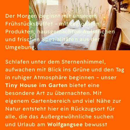
Der Morgen beginnt mit unserem
Frühstücksbuffet – mit regionalen
Produkten, hausgemachten Aufstrichen
und frischen Spezialitäten aus der
Umgebung.
Schlafen unter dem Sternenhimmel,
aufwachen mit Blick ins Grüne und den Tag
in ruhiger Atmosphäre beginnen – unser
Tiny House im Garten
bietet eine
besondere Art zu übernachten. Mit
eigenem Gartenbereich und viel Nähe zur
Natur entsteht hier ein Rückzugsort für
alle, die das Außergewöhnliche suchen
Wolfgangsee
und Urlaub am
bewusst