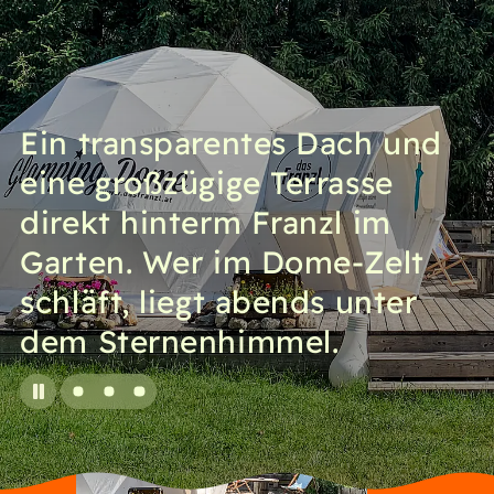
Ein transparentes Dach und
eine großzügige Terrasse
direkt hinterm Franzl im
Garten. Wer im Dome-Zelt
schläft, liegt abends unter
dem Sternenhimmel.